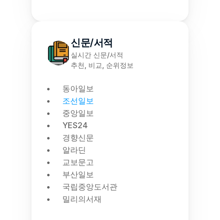
신문/서적
실시간 신문/서적
추천, 비교, 순위정보
동아일보
조선일보
중앙일보
YES24
경향신문
알라딘
교보문고
부산일보
국립중앙도서관
밀리의서재