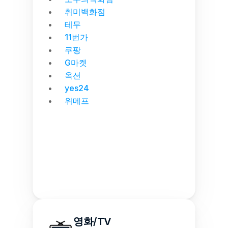
취미백화점
테무
11번가
쿠팡
G마켓
옥션
yes24
위메프
영화/TV