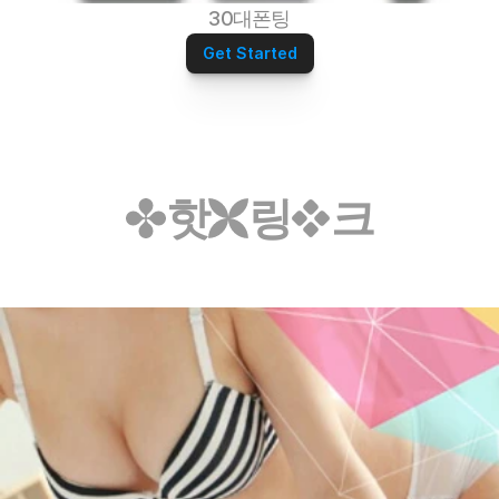
30대폰팅
Get Started
핫
링
크