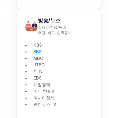
방송/뉴스
실시간 방송/뉴스
추천, 비교, 순위정보
KBS
SBS
MBC
JTBC
YTN
EBS
매일경제
머니투데이
아시아경제
연한뉴스TV