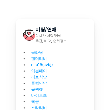
미팅/연애
실시간 미팅/연애
추천, 비교, 순위정보
몰라팅
팬더티비
mib19(avbj)
이븐데이
러브식당
클럽만남
블랙챗
바이로즈
짝궁
스타티비