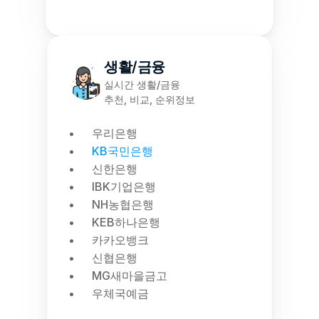
생활/금융
실시간 생활/금융
추천, 비교, 순위정보
우리은행
KB국민은행
신한은행
IBK기업은행
NH농협은행
KEB하나은행
카카오뱅크
신협은행
MG새마을금고
우체국예금