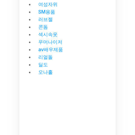
여성자위
SM용품
러브젤
콘돔
섹시속옷
우머나이저
av배우제품
리얼돌
딜도
오나홀