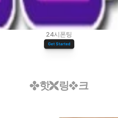
24시폰팅
Get Started
핫
링
크