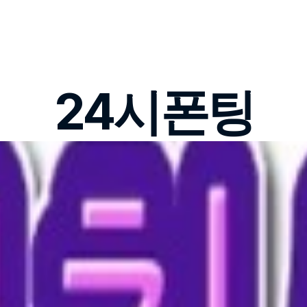
24시폰팅