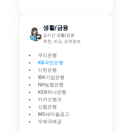
생활/금융
실시간 생활/금융
추천, 비교, 순위정보
우리은행
KB국민은행
신한은행
IBK기업은행
NH농협은행
KEB하나은행
카카오뱅크
신협은행
MG새마을금고
우체국예금