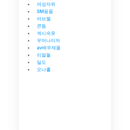
여성자위
SM용품
러브젤
콘돔
섹시속옷
우머나이저
av배우제품
리얼돌
딜도
오나홀