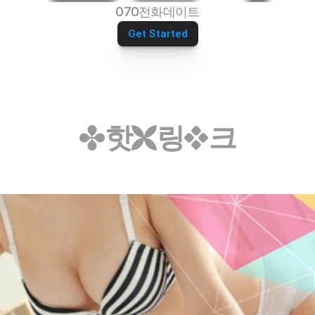
070전화데이트
Get Started
핫
링
크