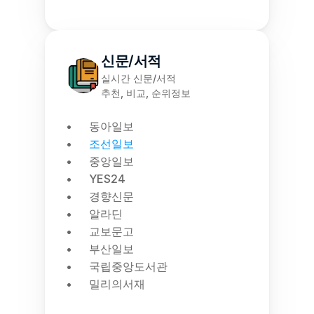
신문/서적
실시간 신문/서적
추천, 비교, 순위정보
동아일보
조선일보
중앙일보
YES24
경향신문
알라딘
교보문고
부산일보
국립중앙도서관
밀리의서재