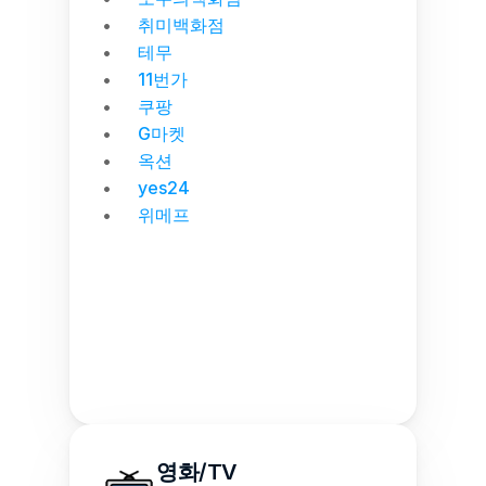
취미백화점
테무
11번가
쿠팡
G마켓
옥션
yes24
위메프
영화/TV