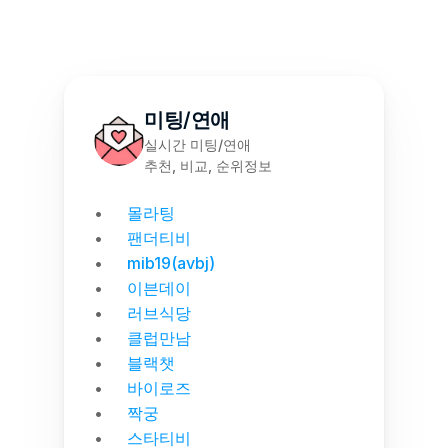
미팅/연애
실시간 미팅/연애
추천, 비교, 순위정보
몰라팅
팬더티비
mib19(avbj)
이븐데이
러브식당
클럽만남
블랙챗
바이로즈
짝궁
스타티비