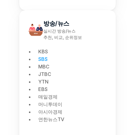
방송/뉴스
실시간 방송/뉴스
추천, 비교, 순위정보
KBS
SBS
MBC
JTBC
YTN
EBS
매일경제
머니투데이
아시아경제
연한뉴스TV