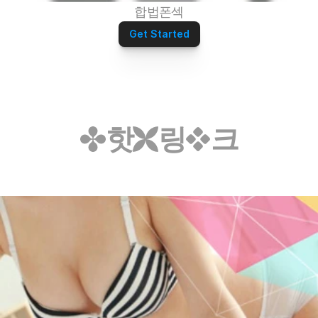
합법폰섹
Get Started
핫
링
크