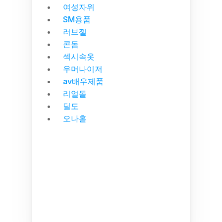
여성자위
SM용품
러브젤
콘돔
섹시속옷
우머나이저
av배우제품
리얼돌
딜도
오나홀