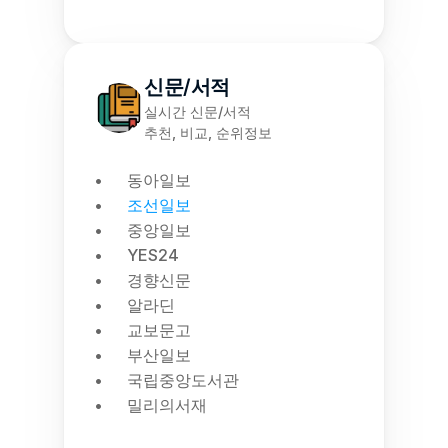
신문/서적
실시간 신문/서적
추천, 비교, 순위정보
동아일보
조선일보
중앙일보
YES24
경향신문
알라딘
교보문고
부산일보
국립중앙도서관
밀리의서재