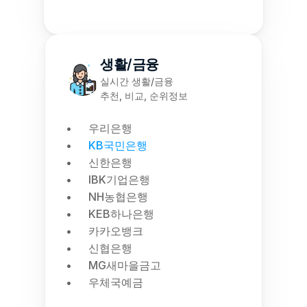
생활/금융
실시간 생활/금융
추천, 비교, 순위정보
우리은행
KB국민은행
신한은행
IBK기업은행
NH농협은행
KEB하나은행
카카오뱅크
신협은행
MG새마을금고
우체국예금