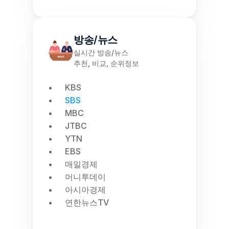
방송/뉴스
실시간 방송/뉴스
추천, 비교, 순위정보
KBS
SBS
MBC
JTBC
YTN
EBS
매일경제
머니투데이
아시아경제
연한뉴스TV