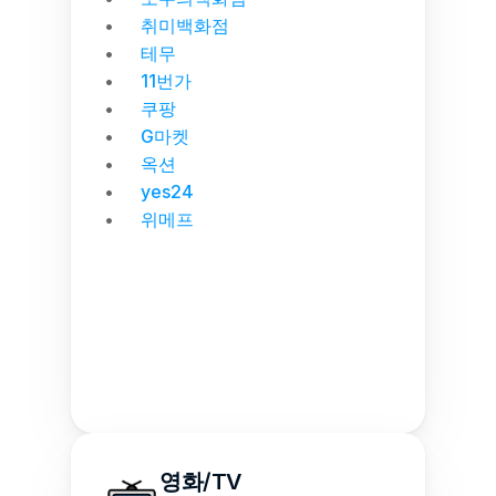
취미백화점
테무
11번가
쿠팡
G마켓
옥션
yes24
위메프
영화/TV