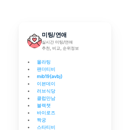
미팅/연애
실시간 미팅/연애
추천, 비교, 순위정보
몰라팅
팬더티비
mib19(avbj)
이븐데이
러브식당
클럽만남
블랙챗
바이로즈
짝궁
스타티비