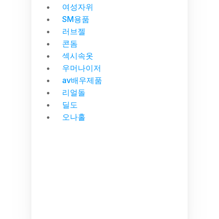
여성자위
SM용품
러브젤
콘돔
섹시속옷
우머나이저
av배우제품
리얼돌
딜도
오나홀