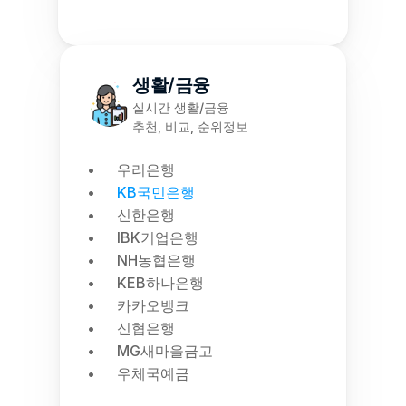
생활/금융
실시간 생활/금융
추천, 비교, 순위정보
우리은행
KB국민은행
신한은행
IBK기업은행
NH농협은행
KEB하나은행
카카오뱅크
신협은행
MG새마을금고
우체국예금