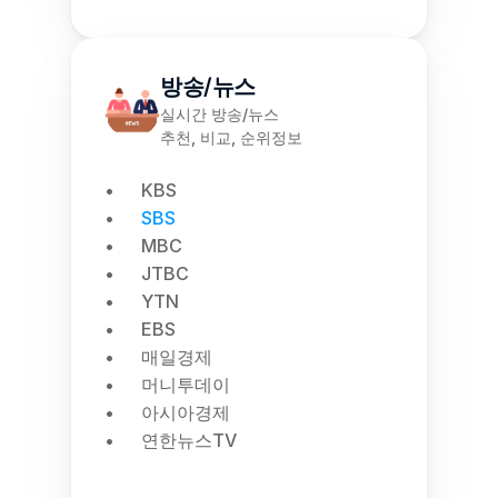
방송/뉴스
실시간 방송/뉴스
추천, 비교, 순위정보
KBS
SBS
MBC
JTBC
YTN
EBS
매일경제
머니투데이
아시아경제
연한뉴스TV