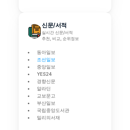
신문/서적
실시간 신문/서적
추천, 비교, 순위정보
동아일보
조선일보
중앙일보
YES24
경향신문
알라딘
교보문고
부산일보
국립중앙도서관
밀리의서재