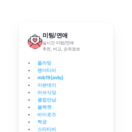
미팅/연애
실시간 미팅/연애
추천, 비교, 순위정보
몰라팅
팬더티비
mib19(avbj)
이븐데이
러브식당
클럽만남
블랙챗
바이로즈
짝궁
스타티비