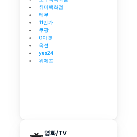
취미백화점
테무
11번가
쿠팡
G마켓
옥션
yes24
위메프
영화/TV