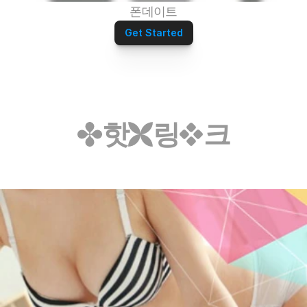
폰데이트
Get Started
핫
링
크