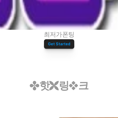
최저가폰팅
Get Started
핫
링
크