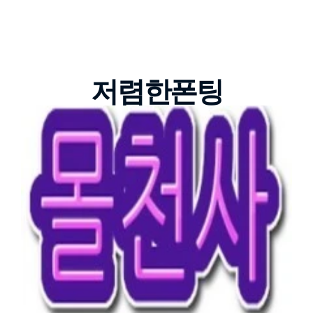
저렴한폰팅