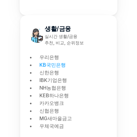
생활/금융
실시간 생활/금융
추천, 비교, 순위정보
우리은행
KB국민은행
신한은행
IBK기업은행
NH농협은행
KEB하나은행
카카오뱅크
신협은행
MG새마을금고
우체국예금