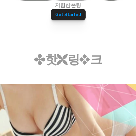
저렴한폰팅
Get Started
핫
링
크