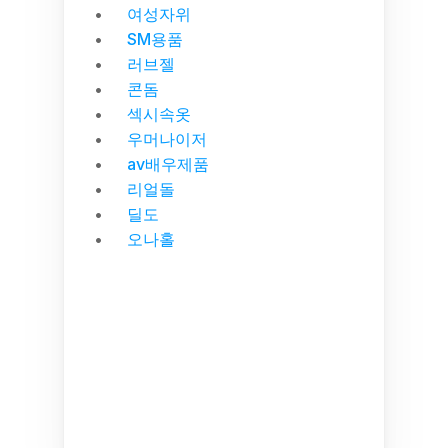
여성자위
SM용품
러브젤
콘돔
섹시속옷
우머나이저
av배우제품
리얼돌
딜도
오나홀