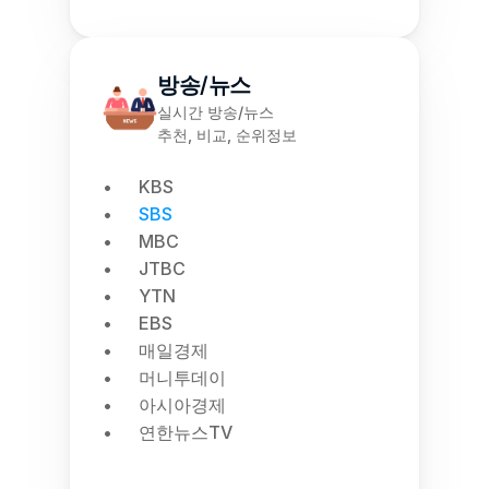
방송/뉴스
실시간 방송/뉴스
추천, 비교, 순위정보
KBS
SBS
MBC
JTBC
YTN
EBS
매일경제
머니투데이
아시아경제
연한뉴스TV