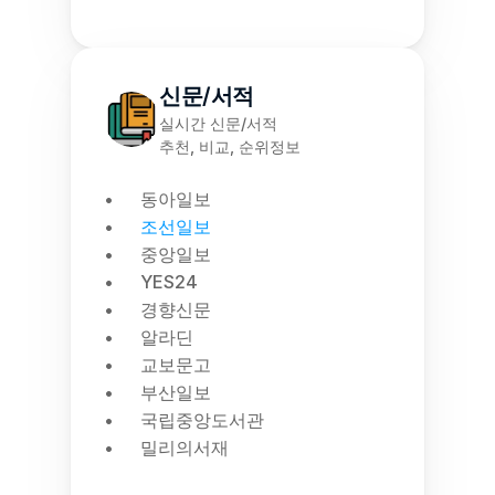
신문/서적
실시간 신문/서적
추천, 비교, 순위정보
동아일보
조선일보
중앙일보
YES24
경향신문
알라딘
교보문고
부산일보
국립중앙도서관
밀리의서재