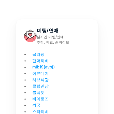
미팅/연애
실시간 미팅/연애
추천, 비교, 순위정보
몰라팅
팬더티비
mib19(avbj)
이븐데이
러브식당
클럽만남
블랙챗
바이로즈
짝궁
스타티비