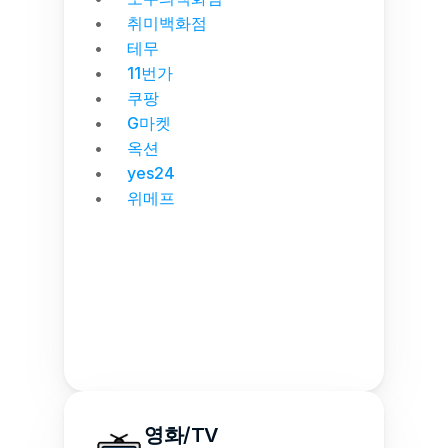
취미백화점
테무
11번가
쿠팡
G마켓
옥션
yes24
위메프
영화/TV