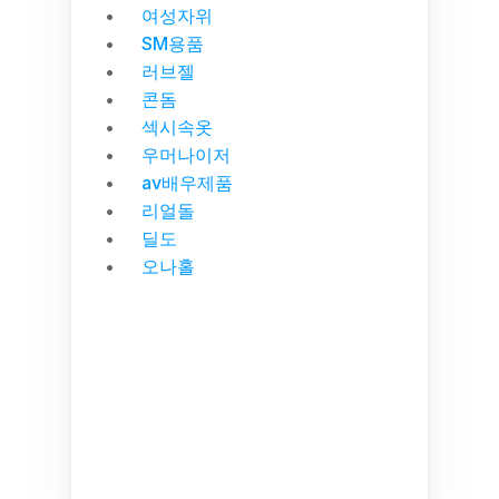
여성자위
SM용품
러브젤
콘돔
섹시속옷
우머나이저
av배우제품
리얼돌
딜도
오나홀