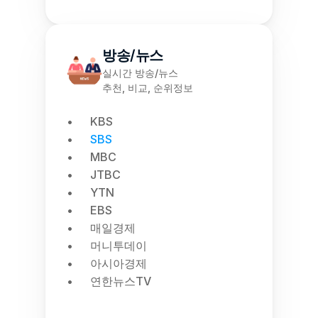
방송/뉴스
실시간 방송/뉴스
추천, 비교, 순위정보
KBS
SBS
MBC
JTBC
YTN
EBS
매일경제
머니투데이
아시아경제
연한뉴스TV