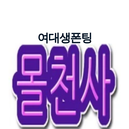
여대생폰팅