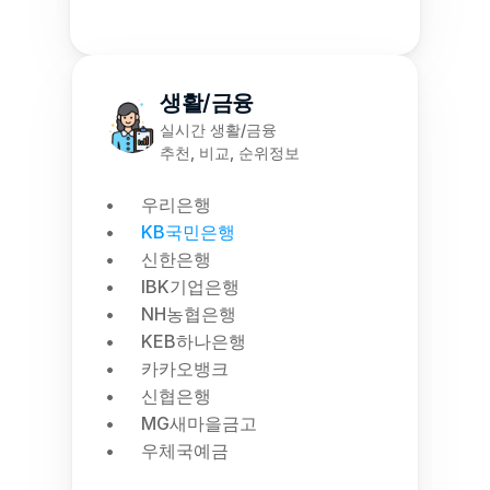
생활/금융
실시간 생활/금융
추천, 비교, 순위정보
우리은행
KB국민은행
신한은행
IBK기업은행
NH농협은행
KEB하나은행
카카오뱅크
신협은행
MG새마을금고
우체국예금