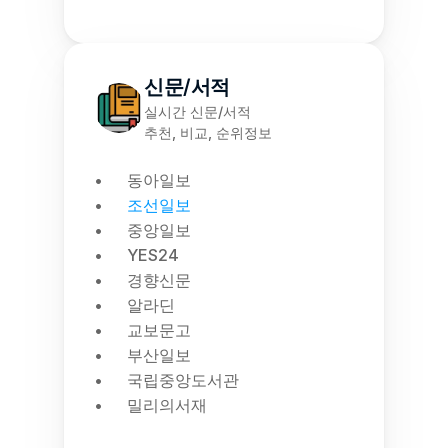
신문/서적
실시간 신문/서적
추천, 비교, 순위정보
동아일보
조선일보
중앙일보
YES24
경향신문
알라딘
교보문고
부산일보
국립중앙도서관
밀리의서재