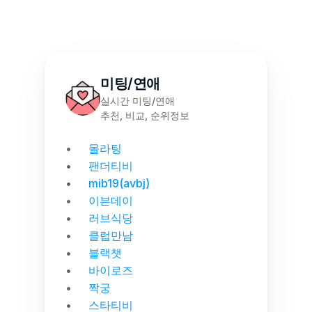
미팅/연애
실시간 미팅/연애
추천, 비교, 순위정보
몰라팅
팬더티비
mib19(avbj)
이븐데이
러브식당
클럽만남
블랙챗
바이로즈
짝궁
스타티비