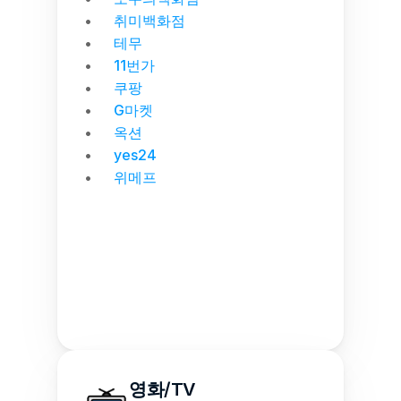
취미백화점
테무
11번가
쿠팡
G마켓
옥션
yes24
위메프
영화/TV