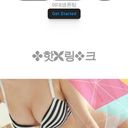
여대생폰팅
Get Started
핫
링
크