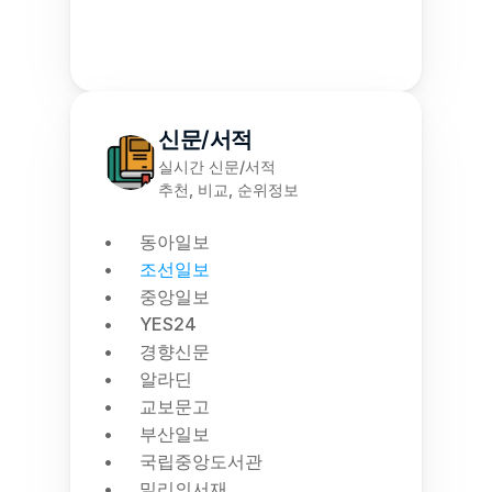
신문/서적
실시간 신문/서적
추천, 비교, 순위정보
동아일보
조선일보
중앙일보
YES24
경향신문
알라딘
교보문고
부산일보
국립중앙도서관
밀리의서재