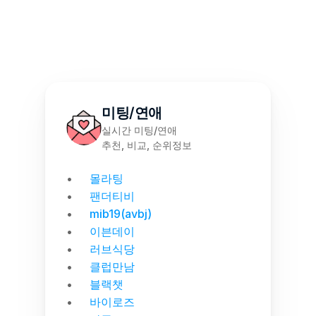
미팅/연애
실시간 미팅/연애
추천, 비교, 순위정보
몰라팅
팬더티비
mib19(avbj)
이븐데이
러브식당
클럽만남
블랙챗
바이로즈