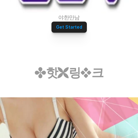
야한만남
Get Started
핫
링
크