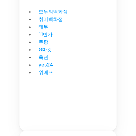
모두의백화점
취미백화점
테무
11번가
쿠팡
G마켓
옥션
yes24
위메프