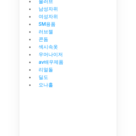
몰러브
남성자위
여성자위
SM용품
러브젤
콘돔
섹시속옷
우머나이저
av배우제품
리얼돌
딜도
오나홀