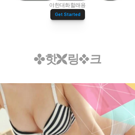
야한대화할래용
Get Started
핫
링
크