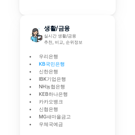
생활/금융
실시간 생활/금융
추천, 비교, 순위정보
우리은행
KB국민은행
신한은행
IBK기업은행
NH농협은행
KEB하나은행
카카오뱅크
신협은행
MG새마을금고
우체국예금