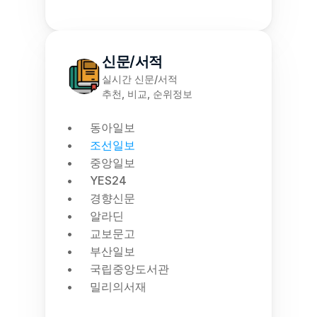
신문/서적
실시간 신문/서적
추천, 비교, 순위정보
동아일보
조선일보
중앙일보
YES24
경향신문
알라딘
교보문고
부산일보
국립중앙도서관
밀리의서재