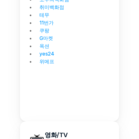
취미백화점
테무
11번가
쿠팡
G마켓
옥션
yes24
위메프
영화/TV