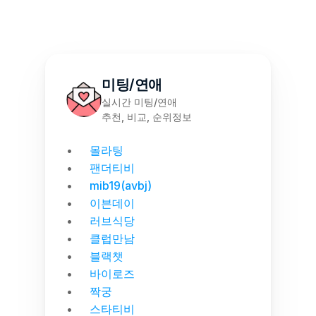
미팅/연애
실시간 미팅/연애
추천, 비교, 순위정보
몰라팅
팬더티비
mib19(avbj)
이븐데이
러브식당
클럽만남
블랙챗
바이로즈
짝궁
스타티비