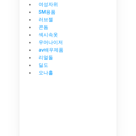
여성자위
SM용품
러브젤
콘돔
섹시속옷
우머나이저
av배우제품
리얼돌
딜도
오나홀