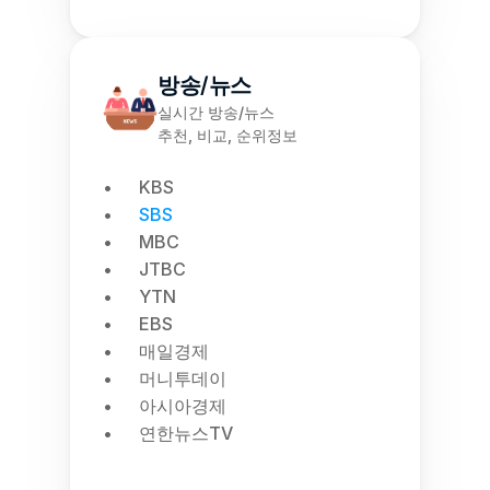
방송/뉴스
실시간 방송/뉴스
추천, 비교, 순위정보
KBS
SBS
MBC
JTBC
YTN
EBS
매일경제
머니투데이
아시아경제
연한뉴스TV