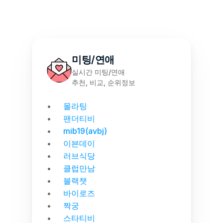
미팅/연애
실시간 미팅/연애
추천, 비교, 순위정보
몰라팅
팬더티비
mib19(avbj)
이븐데이
러브식당
클럽만남
블랙챗
바이로즈
짝궁
스타티비