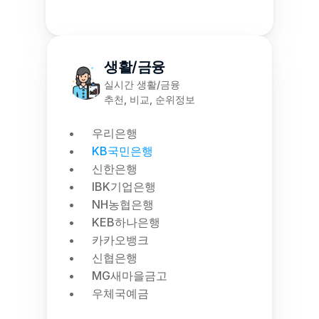
생활/금융
실시간 생활/금융
추천, 비교, 순위정보
우리은행
KB국민은행
신한은행
IBK기업은행
NH농협은행
KEB하나은행
카카오뱅크
신협은행
MG새마을금고
우체국예금