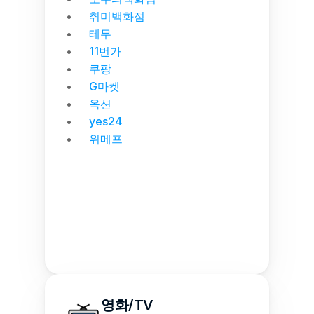
취미백화점
테무
11번가
쿠팡
G마켓
옥션
yes24
위메프
영화/TV