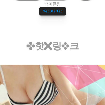
백마폰팅
Get Started
핫
링
크