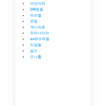
여성자위
SM용품
러브젤
콘돔
섹시속옷
우머나이저
av배우제품
리얼돌
딜도
오나홀