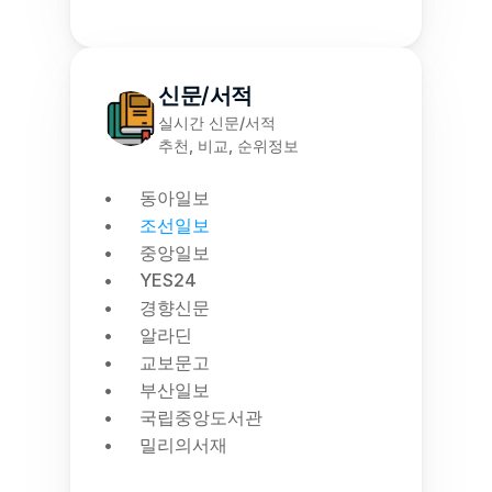
신문/서적
실시간 신문/서적
추천, 비교, 순위정보
동아일보
조선일보
중앙일보
YES24
경향신문
알라딘
교보문고
부산일보
국립중앙도서관
밀리의서재