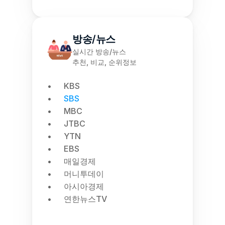
방송/뉴스
실시간 방송/뉴스
추천, 비교, 순위정보
KBS
SBS
MBC
JTBC
YTN
EBS
매일경제
머니투데이
아시아경제
연한뉴스TV