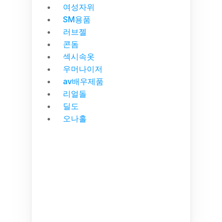
여성자위
SM용품
러브젤
콘돔
섹시속옷
우머나이저
av배우제품
리얼돌
딜도
오나홀