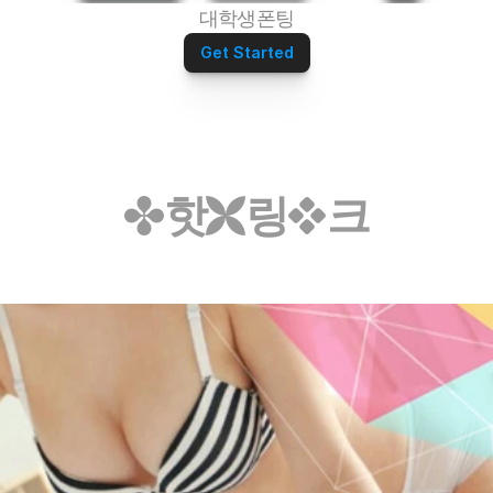
대학생폰팅
Get Started
핫
링
크