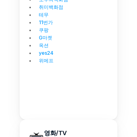
취미백화점
테무
11번가
쿠팡
G마켓
옥션
yes24
위메프
영화/TV