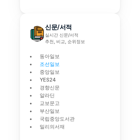
신문/서적
실시간 신문/서적
추천, 비교, 순위정보
동아일보
조선일보
중앙일보
YES24
경향신문
알라딘
교보문고
부산일보
국립중앙도서관
밀리의서재