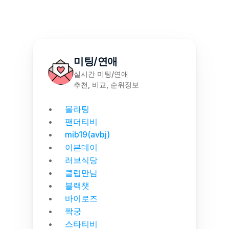
미팅/연애
실시간 미팅/연애
추천, 비교, 순위정보
몰라팅
팬더티비
mib19(avbj)
이븐데이
러브식당
클럽만남
블랙챗
바이로즈
짝궁
스타티비