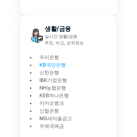
생활/금융
실시간 생활/금융
추천, 비교, 순위정보
우리은행
KB국민은행
신한은행
IBK기업은행
NH농협은행
KEB하나은행
카카오뱅크
신협은행
MG새마을금고
우체국예금